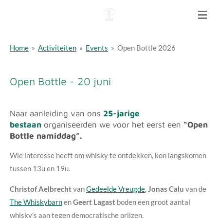
Ga
direct
naar
Home
»
Activiteiten
»
Events
»
Open Bottle 2026
de
hoofdinhoud
Open Bottle - 20 juni
Naar aanleiding van ons
25-jarige
bestaan
organiseerden we voor het eerst een
“Open
Bottle namiddag”.
Wie interesse heeft om whisky te ontdekken, kon langskomen
tussen 13u en 19u.
Christof Aelbrecht
van
Gedeelde Vreugde
,
Jonas Calu
van de
The Whiskybarn
en
Geert Lagast
boden een groot aantal
whisky's
aan tegen democratische prijzen.