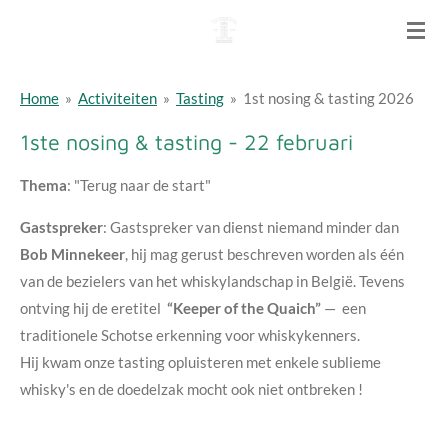
Ga
direct
naar
Home
»
Activiteiten
»
Tasting
»
1st nosing & tasting 2026
de
hoofdinhoud
1ste nosing & tasting - 22 februari
Thema
: "Terug naar de start"
Gastspreker
: Gastspreker van dienst niemand minder dan
Bob Minnekeer
, hij mag gerust beschreven worden als één
van de bezielers van het whiskylandschap in België. Tevens
ontving hij de eretitel
“Keeper of the Quaich”
— een
traditionele Schotse erkenning voor whiskykenners.
Hij kwam onze tasting opluisteren met enkele sublieme
whisky's en de doedelzak mocht ook niet ontbreken !