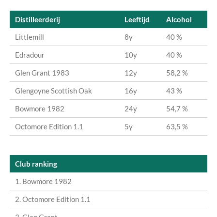
Distilleerderij
Leeftijd
Alcohol
Littlemill
8y
40 %
Edradour
10y
40 %
Glen Grant 1983
12y
58,2 %
Glengoyne Scottish Oak
16y
43 %
Bowmore 1982
24y
54,7 %
Octomore Edition 1.1
5y
63,5 %
Club ranking
1. Bowmore 1982
2. Octomore Edition 1.1