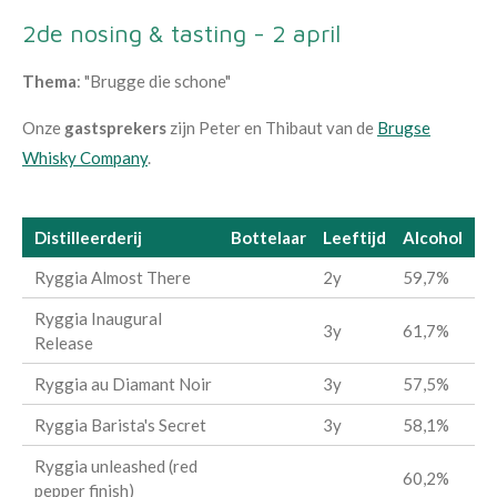
2de nosing & tasting - 2 april
Thema
: "Brugge die schone"
Onze
gastsprekers
zijn Peter en Thibaut van de
Brugse
Whisky Company
.
Distilleerderij
Bottelaar
Leeftijd
Alcohol
Ryggia Almost There
2y
59,7%
Ryggia Inaugural
3y
61,7%
Release
Ryggia au Diamant Noir
3y
57,5%
Ryggia Barista's Secret
3y
58,1%
Ryggia unleashed (red
60,2%
pepper finish)