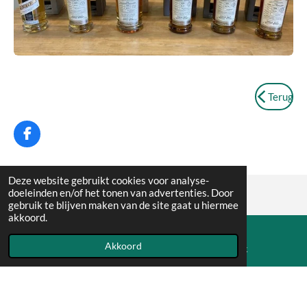
Terug
F
a
c
e
Deze website gebruikt cookies voor analyse-
b
doeleinden en/of het tonen van advertenties. Door
o
gebruik te blijven maken van de site gaat u hiermee
© 2022 - 2026 The Green Door Whisky Club
o
akkoord.
k
Powered by
JouwWeb
Akkoord
E-mailadres
Facebook