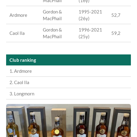
MacPhail
(16y)
Gordon &
1995-2021
Ardmore
52,7
MacPhail
(26y)
Gordon &
1996-2021
Caol Ila
59,2
MacPhail
(25y)
Club ranking
1. Ardmore
2. Caol Ila
3. Longmorn