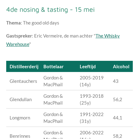
4de nosing & tasting - 15 mei
Thema
: The good old days
Gastspreker
: Eric Vermeire, de man achter "
The Whisky
Warehouse
"
Distilleerderij
Bottelaar
Leeftijd
Alcohol
Gordon &
2005-2019
Glentauchers
43
MacPhail
(14y)
Gordon &
1993-2018
Glendullan
56,2
MacPhail
(25y)
Gordon &
1991-2022
Longmorn
44,1
MacPhail
(31y)
Gordon &
2006-2022
Benrinnes
58,2