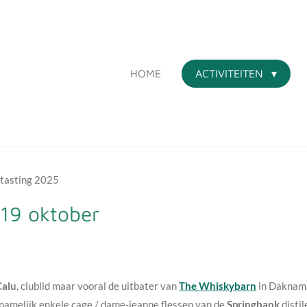
HOME
ACTIVITEITEN
 tasting 2025
 19 oktober
Calu
, clublid maar vooral de uitbater van
The Whiskybarn
in Daknam
.. namelijk enkele cage / dame-jeanne flessen van de
Springbank
distil