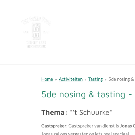
Ga
direct
naar
de
hoofdinhoud
Home
»
Activiteiten
»
Tasting
»
5de nosing &
5de nosing & tasting -
Thema:
"'t Schuurke"
Gastspreker
:
Gastspreker van dienst is
Jonas 
Jonas zal ons vergasten op iets heel speciaal...