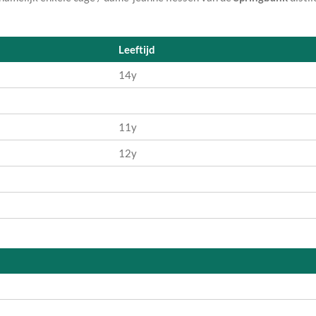
Leeftijd
14y
11y
12y