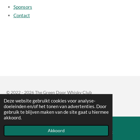
Sponsors
Contact
© 2022 - 2026 The Green Door Whisky Club
Deze website gebruikt cookies voor analyse-
Powered by
JouwWeb
doeleinden en/of het tonen van advertenties. Door
gebruik te blijven maken van de site gaat u hiermee
akkoord.
Akkoord
E-mailadres
Facebook